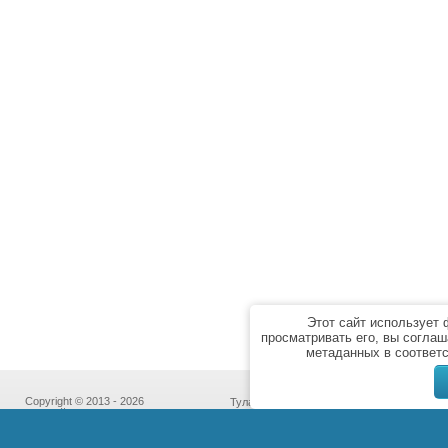
Этот сайт использует
просматривать его, вы соглаш
метаданных в соответ
Copyright © 2013 - 2026
Тула,
“Бассейн Сервис”
пр-т Ленина, дом 85к7,
Политика
офис № 213
конфиденциальности
(с 10:00 до 18:00 кроме субботы и воскре