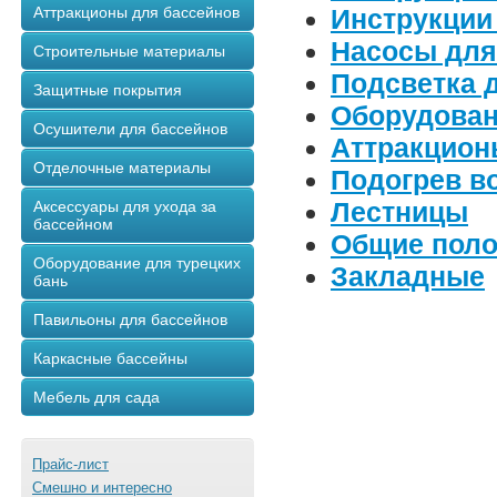
Аттракционы для бассейнов
Инструкции
Насосы для
Строительные материалы
Подсветка 
Защитные покрытия
Оборудован
Осушители для бассейнов
Аттракцион
Отделочные материалы
Подогрев в
Лестницы
Аксессуары для ухода за
бассейном
Общие пол
Оборудование для турецких
Закладные
бань
Павильоны для бассейнов
Каркасные бассейны
Мебель для сада
Прайс-лист
Смешно и интересно