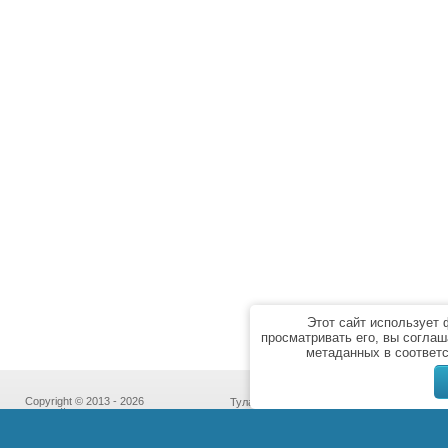
Этот сайт использует
просматривать его, вы соглаш
метаданных в соответ
Copyright © 2013 - 2026
Тула,
“Бассейн Сервис”
пр-т Ленина, дом 85к7,
Политика
офис № 213
конфиденциальности
(с 10:00 до 18:00 кроме субботы и воскре