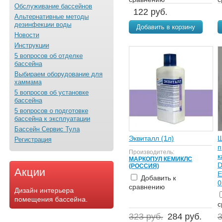
Обслуживание бассейнов
122 руб.
Альтернативные методы
дезинфекции воды
Добавить в корзину
Новости
Инструкции
5 вопросов об отделке
бассейна
Выбираем оборудование для
хаммама
5 вопросов об установке
бассейна
5 вопросов о подготовке
бассейна к эксплуатации
Бассейн Сервис Тула
Эквиталл (1л)
Ш
Регистрация
п
Производитель:
к
МАРКОПУЛ КЕМИКЛС
D
(РОССИЯ)
Акции
Добавить к
0
сравнению
Дизайн интерьера
помещения бассейна.
с
323 руб.
284 руб.
3