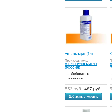
Антикальцит (1л)
К
Производитель:
П
МАРКОПУЛ КЕМИКЛС
М
(РОССИЯ)
(
Добавить к
сравнению
с
553 руб.
487 руб.
5
Добавить в корзину