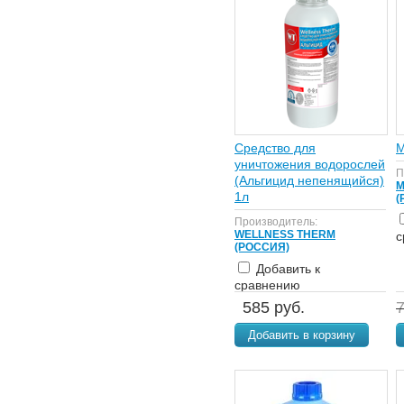
Средство для
М
уничтожения водорослей
П
(Альгицид непенящийся)
М
1л
(
Производитель:
WELLNESS THERM
с
(РОССИЯ)
Добавить к
сравнению
585 руб.
7
Добавить в корзину