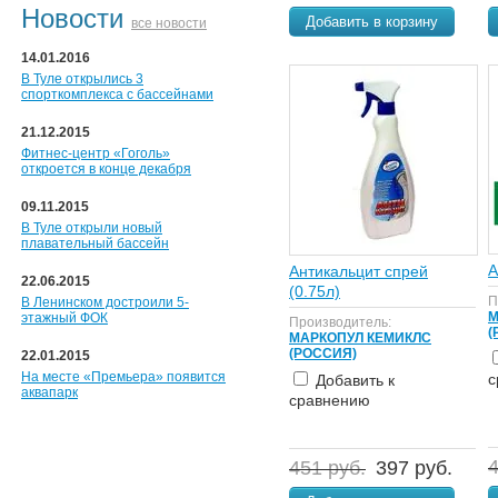
Новости
Добавить в корзину
все новости
14.01.2016
В Туле открылись 3
спорткомплекса с бассейнами
21.12.2015
Фитнес-центр «Гоголь»
откроется в конце декабря
09.11.2015
В Туле открыли новый
плавательный бассейн
А
Антикальцит спрей
22.06.2015
(0.75л)
П
В Ленинском достроили 5-
М
этажный ФОК
Производитель:
(
МАРКОПУЛ КЕМИКЛС
(РОССИЯ)
22.01.2015
На месте «Премьера» появится
с
Добавить к
аквапарк
сравнению
4
451 руб.
397 руб.