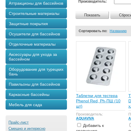
Производитель:
Аттракционы для бассейнов
Строительные материалы
Показать
Сброс
Защитные покрытия
Сортировать по:
Названию
Осушители для бассейнов
Отделочные материалы
Аксессуары для ухода за
бассейном
Оборудование для турецких
бань
Павильоны для бассейнов
Каркасные бассейны
Таблетки для тестера
Т
Phenol Red, Ph-ПШ (10
D
Мебель для сада
шт)
х
Производитель:
П
AQUAVIVA
A
Прайс-лист
Добавить к
Смешно и интересно
сравнению
с