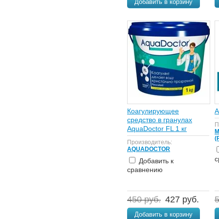
Добавить в корзину
Коагулирующее
А
средство в гранулах
П
AquaDoctor FL 1 кг
М
(
Производитель:
AQUADOCTOR
с
Добавить к
сравнению
450 руб.
427 руб.
5
Добавить в корзину