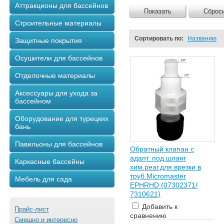
Аттракционы для бассейнов
Показать
Сброс
Строительные материалы
Сортировать по:
Названию
Защитные покрытия
Осушители для бассейнов
Отделочные материалы
Аксессуары для ухода за
бассейном
Оборудование для турецких
бань
Павильоны для бассейнов
Обратный клапан с
адапт. под шланг
Каркасные бассейны
хим.реаг.для врезки в
труб.Micromaster
Мебель для сада
EPHRHD (07302371/
7310621)
Добавить к
Прайс-лист
сравнению
Смешно и интересно