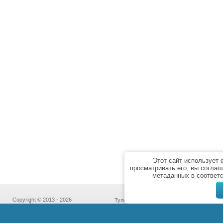
Этот сайт использует
просматривать его, вы соглаш
метаданных в соответ
Copyright © 2013 - 2026
Тула,
“Бассейн Сервис”
пр-т Ленина, дом 85к7,
Политика
офис № 213
конфиденциальности
(с 10:00 до 18:00 кроме субботы и воскре