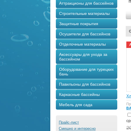
П
Аттракционы для бассейнов
Строительные материалы
Защитные покрытия
С
Осушители для бассейнов
Отделочные материалы
Аксессуары для ухода за
бассейном
Оборудование для турецких
бань
Павильоны для бассейнов
Каркасные бассейны
Хл
Пр
Мебель для сада
BA
с
Прайс-лист
2
Смешно и интересно