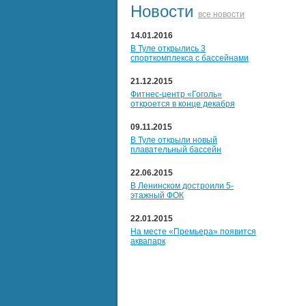
Новости
все новости
14.01.2016
В Туле открылись 3
спорткомплекса с бассейнами
21.12.2015
Фитнес-центр «Гоголь»
откроется в конце декабря
09.11.2015
В Туле открыли новый
плавательный бассейн
22.06.2015
В Ленинском достроили 5-
этажный ФОК
22.01.2015
На месте «Премьера» появится
аквапарк