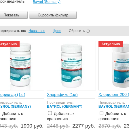
роизводитель:
Bayrol (Germany)
Показать
Сбросить фильтр
ортировать по:
Названию
Цене
Сбросить
Актуально
Актуально
ориклар (1кг)
Хлорификс (1кг)
Хлорилонг 200 (
оизводитель:
Производитель:
Производитель:
YROL (GERMANY)
BAYROL (GERMANY)
BAYROL (GERMA
Добавить к
Добавить к
Добавить к
равнению
сравнению
сравнению
043 руб.
1900 руб.
2448 руб.
2277 руб.
2570 руб.
23