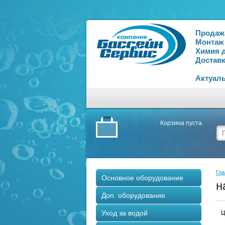
Продаж
Монтаж
Химия 
Доставк
Актуаль
Корзина пуста
Гла
Основное оборудование
н
Доп. оборудование
Уход за водой
Ц