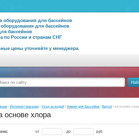
а оборудования для бассейнов
 оборудования для бассейнов
для бассейнов
а по России и странам СНГ
ные цены уточняйте у менеджера.
Най
вная
\
Интернет-магазин
\
Уход за водой
\
Химия для бассейна
\
Bayrol
\ на основе хлор
а основе хлора
ена:
от
до
руб.