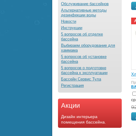
Обслуживание бассейнов
Альтернативные методы
дезинфекции воды
Новости
Инструкции
5 вопросов об отделке
бассейна
Выбираем оборудование для
хаммама
5 вопросов об установке
бассейна
5 вопросов о подготовке
бассейна к эксплуатации
Хл
Бассейн Сервис Тула
Пр
Регистрация
BA
с
Акции
9
Дизайн интерьера
помещения бассейна.