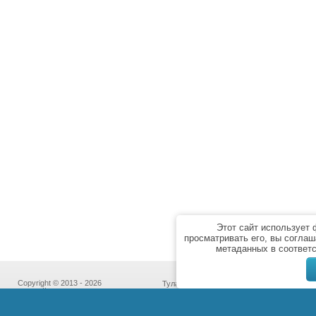
Этот сайт использует
просматривать его, вы соглаш
метаданных в соответ
Copyright © 2013 - 2026
Тула,
“Бассейн Сервис”
пр-т Ленина, дом 85к7,
Политика
офис № 213
конфиденциальности
(с 10:00 до 18:00 кроме субботы и воскре