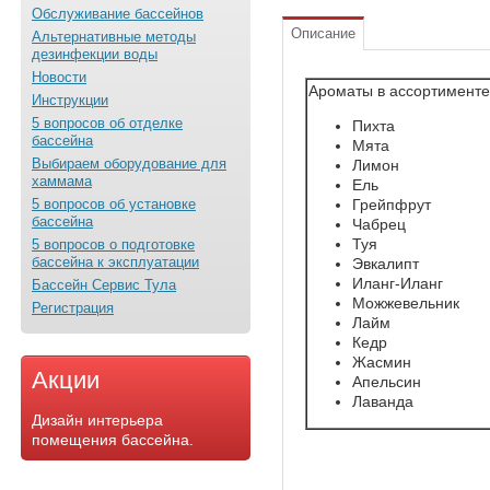
Обслуживание бассейнов
Описание
Альтернативные методы
дезинфекции воды
Новости
Ароматы в ассортименте
Инструкции
5 вопросов об отделке
Пихта
бассейна
Мята
Выбираем оборудование для
Лимон
хаммама
Ель
5 вопросов об установке
Грейпфрут
бассейна
Чабрец
Туя
5 вопросов о подготовке
бассейна к эксплуатации
Эвкалипт
Иланг-Иланг
Бассейн Сервис Тула
Можжевельник
Регистрация
Лайм
Кедр
Жасмин
Акции
Апельсин
Лаванда
Дизайн интерьера
помещения бассейна.