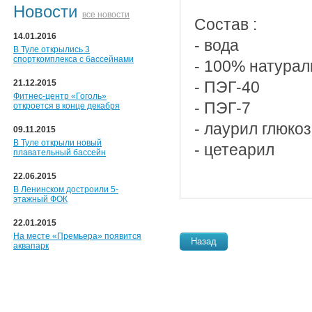
Новости
все новости
Состав :
14.01.2016
- вода
В Туле открылись 3
спорткомплекса с бассейнами
- 100% натура
21.12.2015
- ПЭГ-40
Фитнес-центр «Гоголь»
- ПЭГ-7
откроется в конце декабря
- лаурил глюко
09.11.2015
В Туле открыли новый
- цетеарил
плавательный бассейн
22.06.2015
В Ленинском достроили 5-
этажный ФОК
22.01.2015
На месте «Премьера» появится
Назад
аквапарк