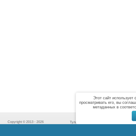
Этот сайт использует
просматривать его, вы соглаш
метаданных в соответ
Copyright © 2013 - 2026
Тула,
“Бассейн Сервис”
пр-т Ленина, дом 85к7,
Политика
офис № 213
конфиденциальности
(с 10:00 до 18:00 кроме субботы и воскре